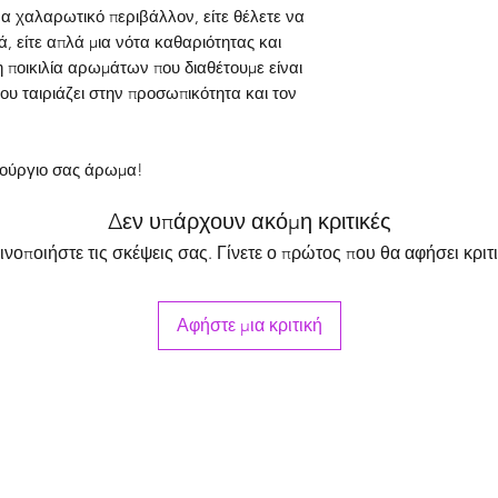
βασίζεστε στις πληρ
Μετά τους 14 μήνες,
α χαλαρωτικό περιβάλλον, είτε θέλετε να
εναλλακτική λύση σ
μια μικρή ποσότητα 
, είτε απλά μια νότα καθαριότητας και
γιατρό σας.
συνεχίσει να μυρίζε
 ποικιλία αρωμάτων που διαθέτουμε είναι
σας. Θα θέλαμε να 
ου ταιριάζει στην προσωπικότητα και τον
μπορεί να παραμείνε
χρόνια. Παρ’ όλα α
αρωματισμό του χώρο
νούργιο σας άρωμα!
Σας προτείνουμε να 
μήνες, ώστε να έχ
Δεν υπάρχουν ακόμη κριτικές
στον χώρο σας.
ινοποιήστε τις σκέψεις σας. Γίνετε ο πρώτος που θα αφήσει κριτι
Αφήστε μια κριτική