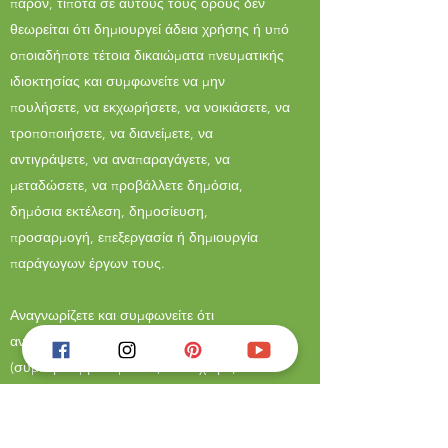
παρόν, τίποτα σε αυτούς τους όρους δεν
θεωρείται ότι δημιουργεί άδεια χρήσης ή υπό
οποιαδήποτε τέτοια δικαιώματα πνευματικής
ιδιοκτησίας και συμφωνείτε να μην
πουλήσετε, να εκχωρήσετε, να νοικιάσετε, να
τροποποιήσετε, να διανείμετε, να
αντιγράψετε, να αναπαραγάγετε, να
μεταδώσετε, να προβάλλετε δημόσια,
δημόσια εκτέλεση, δημοσίευση,
προσαρμογή, επεξεργασία ή δημιουργία
παράγωγων έργων τους.
Αναγνωρίζετε και συμφωνείτε ότι
ανεβάζοντας οποιοδήποτε περιεχόμενο
(συμπεριλαμβανομένων, αλλά χωρίς
περιορισμό, σχεδίων, εικόνων, κινούμενων
σχεδίων, βίντεο, αρχείων ήχου,
γραμματοσειρών, λογότυπων,