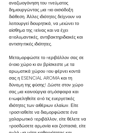
αναζωογόνηση του πνεύματος
δημιουργώντας μια πιο αισιόδοξη
διάθεση. Άλλες ιδιότητες δείχνουν να
λειτουργεί διουρητικά, να μειώνει το
αίσθημα της πείνας και να έχει
απολυμαντικές, αντιβακτηριδιακές και
αντισηπτικές ιδιότητες.
Μεταμορφώστε το περιβάλλον σας σε
όποιο χώρο κι αν βρίσκεστε με τα
αρωματικά χώρου που φέρνει κοντά
σας η
ESENCIAL AROMA
και τη
δύναμη της φύσης!
Δώστε στον χώρο
σας μια καινούργια ατμόσφαιρα και
επωφεληθείτε από τις ευεργετικές
ιδιότητες των αιθέριων ελαίων. Είτε
προσπαθείτε να διαμορφώσετε ένα
χαλαρωτικό περιβάλλον, είτε θέλετε να
προσδώσετε αρμονία και ζεστασιά, είτε
απλά μια νότα καθαριότητας και