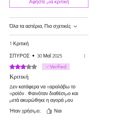
Αφήστε μια κριτική
διακρίνετε νότες από το προηγούμενο
άρωμα. Για μια καθαρή εμπειρία
αρώματος προτείνουμε να
Όλα τα αστέρια, Πιο σχετικές
χρησιμοποιείται το κεραμικό με το ίδιο
άρωμα.
1 Κριτική
ΣΠΥΡΟΣ
•
30 Μαΐ 2025
Βαθμολογήθηκε με 3 από 5 αστέρια.
Verified
Κριτική
Δεν κατάφερα να παραλάβω το
προϊόν . Φαινόταν διαθέσιμο και
μετά ακυρώθηκε η αγορά μου
Ήταν χρήσιμο;
Ναι