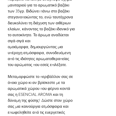
μ
ανιτ
αριού
για το αρωματικό βαζάκι
των 3
5
γρ.
Βιδώνει πάνω στο βαζάκι
στεγανοποιώντας το,
ενώ ταυτόχρονα
διευκολύνει τη διάχυση των αιθέριων
ελαίων
, κάνοντας το βαζάκι ιδανικό για
το αυτοκίνητο.
Τ
ο άρωμα αναδύεται
σιγά-σιγά και
ομοιόμορφα, δ
ημιουργώντας μια
υπέροχη ατμόσφαιρα, συνοδευόμενη
από τις ιδιότητες
αρωματοθεραπείας
του αρώματος που εσείς επιλέξατε.
Μεταμορφώστε το περιβάλλον σας σε
όποιο χώρο κι αν βρίσκεστε με τα
αρωματικά χώρου που φέρνει κοντά
σας η
ESENCIAL AROMA
και τη
δύναμη της φύσης!
Δώστε στον χώρο
σας μια καινούργια ατμόσφαιρα και
επωφεληθείτε από τις ευεργετικές