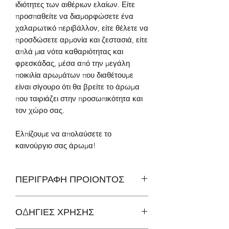
ιδιότητες των αιθέριων ελαίων. Είτε
προσπαθείτε να διαμορφώσετε ένα
χαλαρωτικό περιβάλλον, είτε θέλετε να
προσδώσετε αρμονία και ζεστασιά, είτε
απλά μια νότα καθαριότητας και
φρεσκάδας, μέσα από την μεγάλη
ποικιλία αρωμάτων που διαθέτουμε
είναι σίγουρο ότι θα βρείτε το άρωμα
που ταιριάζει στην προσωπικότητα και
τον χώρο σας.
Ελπίζουμε να απολαύσετε το
καινούργιο σας άρωμα!
ΠΕΡΙΓΡΑΦΗ ΠΡΟΙΟΝΤΟΣ
Κεραμικό καπάκι με ανάγλυφο σχήμα
ΟΔΗΓΙΕΣ ΧΡΗΣΗΣ
μ
ανιταριού για το αρωματικό βαζάκι
των 3
5
γρ. Πρόκειται για στεγανό