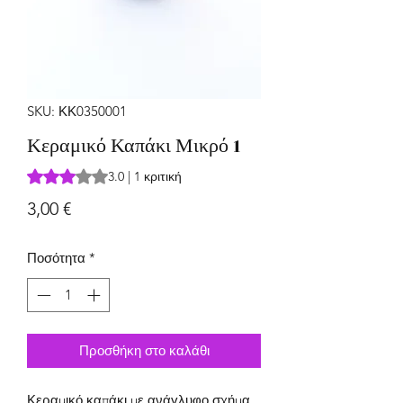
SKU: ΚΚ0350001
Κεραμικό Καπάκι Μικρό 1
Rating is 3.0 out of five stars based on 1 review
3.0 | 1 κριτική
Τιμή
3,00 €
Ποσότητα
*
Προσθήκη στο καλάθι
Κεραμικό καπάκι με ανάγλυφο σχήμα